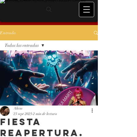
Entrada
Todas las entradas
Todas las entradas
Club swinger.
Alicia
23 sept 2025
2 min de lectura
Fiesta
Reapertura.