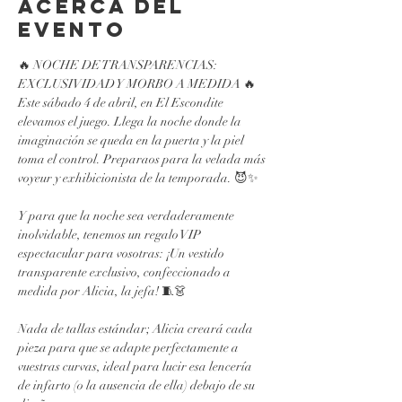
Acerca del
evento
🔥 NOCHE DE TRANSPARENCIAS: 
EXCLUSIVIDAD Y MORBO A MEDIDA 🔥
Este sábado 4 de abril, en El Escondite 
elevamos el juego. Llega la noche donde la 
imaginación se queda en la puerta y la piel 
toma el control. Preparaos para la velada más 
voyeur y exhibicionista de la temporada. 😈✨
Y para que la noche sea verdaderamente 
inolvidable, tenemos un regalo VIP 
espectacular para vosotras: ¡Un vestido 
transparente exclusivo, confeccionado a 
medida por Alicia, la jefa! 🧵👗
Nada de tallas estándar; Alicia creará cada 
pieza para que se adapte perfectamente a 
vuestras curvas, ideal para lucir esa lencería 
de infarto (o la ausencia de ella) debajo de su 