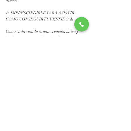
diseño.
⚠️ IMPRESCINDIBLE PARA ASISTIR: 
CÓMO CONSEGUIR TU VESTIDO ⚠️
Como cada vestido es una creación única y 
hecha a mano, esta fiesta funciona 
ESTRICTAMENTE CON RESERVA 
PREVIA:
Mostrar más
Compartir este
evento