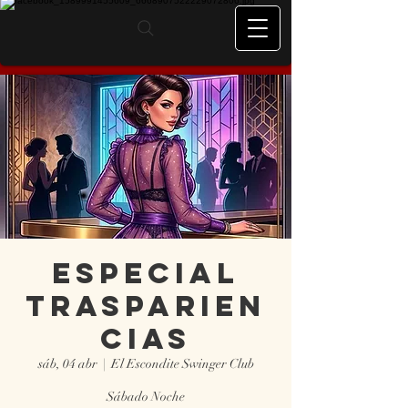
Especial
trasparien
cias
sáb, 04 abr
  |  
El Escondite Swinger Club
Sábado Noche