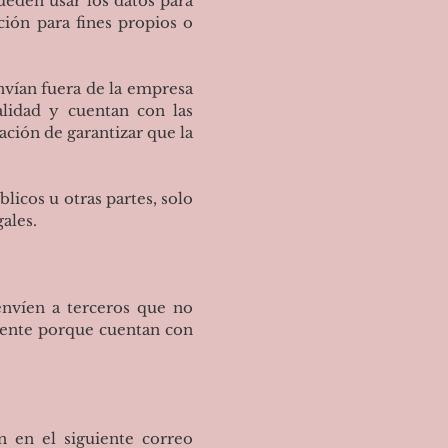
eden usar los datos para
ción para fines propios o
vían fuera de la empresa
alidad y cuentan con las
ación de garantizar que la
licos u otras partes, solo
ales.
envíen a terceros que no
ciente porque cuentan con
n en el siguiente correo