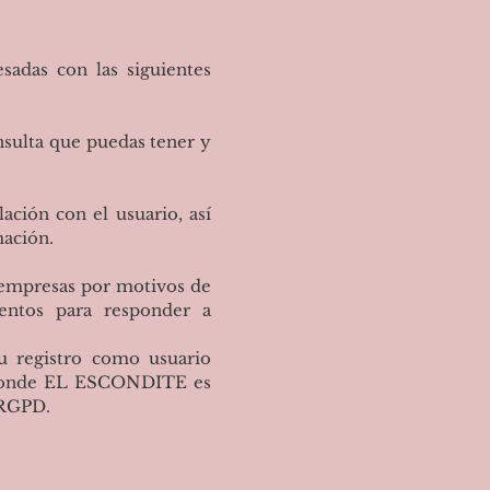
adas con las siguientes
nsulta que puedas tener y
ción con el usuario, así
mación.
s empresas por motivos de
mentos para responder a
u registro como usuario
) donde EL ESCONDITE es
l RGPD.