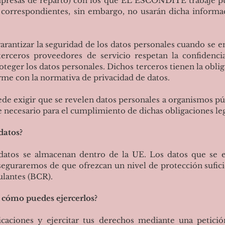
presas de reparto) con los que EL ESCONDITE trabaje pu
s correspondientes, sin embargo, no usarán dicha informa
ntizar la seguridad de los datos personales cuando se en
erceros proveedores de servicio respetan la confidenci
eger los datos personales. Dichos terceros tienen la oblig
rme con la normativa de privacidad de datos.
ede exigir que se revelen datos personales a organismos púb
e necesario para el cumplimiento de dichas obligaciones leg
datos?
 datos se almacenan dentro de la UE. Los datos que se 
aseguraremos de que ofrezcan un nivel de protección sufi
lantes (BCR).
y cómo puedes ejercerlos?
caciones y ejercitar tus derechos mediante una petició