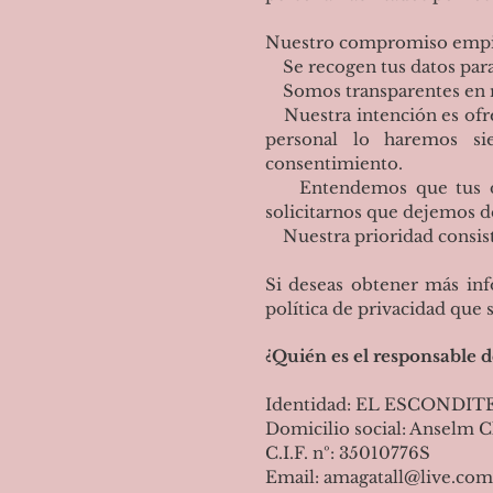
Nuestro compromiso empiez
Se recogen tus datos para 
Somos transparentes en rel
Nuestra intención es ofrec
personal lo haremos si
consentimiento.
Entendemos que tus datos
solicitarnos que dejemos de
Nuestra prioridad consiste
Si deseas obtener más info
política de privacidad que 
¿Quién es el responsable d
Identidad: EL ESCONDIT
Domicilio social: Anselm C
C.I.F. nº: 35010776S
Email: amagatall@live.com